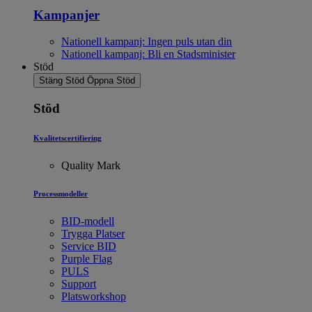
Kampanjer
Nationell kampanj: Ingen puls utan din
Nationell kampanj: Bli en Stadsminister
Stöd
Stäng Stöd
Öppna Stöd
Stöd
Kvalitetscertifiering
Quality Mark
Processmodeller
BID-modell
Trygga Platser
Service BID
Purple Flag
PULS
Support
Platsworkshop