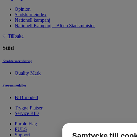
Opinion
Stadskärneindex
Nationell kampanj
Nationell Kampanj – Bli en Stadsminister
Tillbaka
Stöd
Kvalitetscertifiering
Quality Mark
Processmodeller
BID-modell
Trygga Platser
Service BID
Purple Flag
PULS
Samtycke till coo
Support