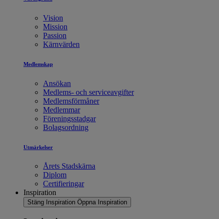
Vision
Mission
Passion
Kärnvärden
Medlemskap
Ansökan
Medlems- och serviceavgifter
Medlemsförmåner
Medlemmar
Föreningsstadgar
Bolagsordning
Utmärkelser
Årets Stadskärna
Diplom
Certifieringar
Inspiration
Stäng Inspiration
Öppna Inspiration