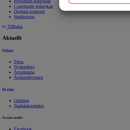
Personligt ledarskap
Coachande ledarskap
JA
NEJ
Digitala kontoret
MARKNADSFÖRING
Studieresor
Tillbaka
Aktuellt
Nyheter
Press
Nyhetsbrev
Årsstämma
Årskonferensen
På gång
Opinion
Stadskärneindex
Sociala medier
Facebook