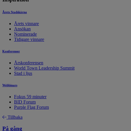
Årets Stadskärna
Årets vinnare
Ansökan
Nominerade
Tidigare vinnare
Konferenser
Årskonferensen
World Town Leadership Summit
Stad i ljus
Webbinars
Fokus 59 minuter
BID Forum
Purple Flag Forum
Tillbaka
På gång