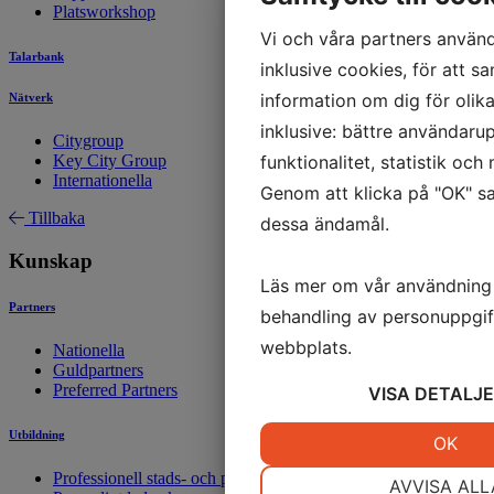
Platsworkshop
Vi och våra partners använd
Talarbank
inklusive cookies, för att sa
information om dig för olik
Nätverk
inklusive: bättre användarup
Citygroup
Key City Group
funktionalitet, statistik oc
Internationella
Genom att klicka på "OK" sa
Tillbaka
dessa ändamål.
Kunskap
Läs mer om vår användning
Partners
behandling av personuppgif
webbplats.
Nationella
Guldpartners
Preferred Partners
VISA
DETALJE
Utbildning
JA
NEJ
OK
NÖDVÄNDIG
I
Professionell stads- och platsutveckling
AVVISA ALL