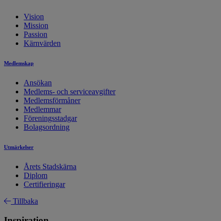
Vision
Mission
Passion
Kärnvärden
Medlemskap
Ansökan
Medlems- och serviceavgifter
Medlemsförmåner
Medlemmar
Föreningsstadgar
Bolagsordning
Utmärkelser
Årets Stadskärna
Diplom
Certifieringar
Tillbaka
Inspiration