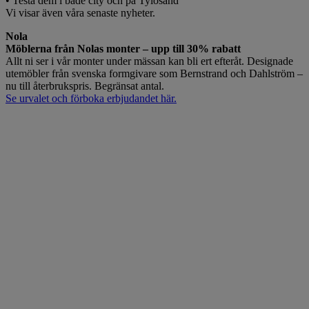
• Testa dem i både city och på Tylösand
Vi visar även våra senaste nyheter.
Nola
Möblerna från Nolas monter – upp till 30% rabatt
Allt ni ser i vår monter under mässan kan bli ert efteråt. Designade
utemöbler från svenska formgivare som Bernstrand och Dahlström –
nu till återbrukspris. Begränsat antal.
Se urvalet och förboka erbjudandet här.