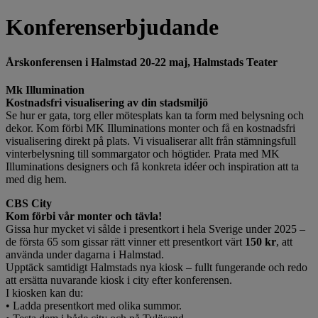
Konferenserbjudande
Årskonferensen i Halmstad 20-22 maj, Halmstads Teater
Mk Illumination
Kostnadsfri visualisering av din stadsmiljö
Se hur er gata, torg eller mötesplats kan ta form med belysning och
dekor. Kom förbi MK Illuminations monter och få en kostnadsfri
visualisering direkt på plats. Vi visualiserar allt från stämningsfull
vinterbelysning till sommargator och högtider. Prata med MK
Illuminations designers och få konkreta idéer och inspiration att ta
med dig hem.
CBS City
Kom förbi vår monter och tävla!
Gissa hur mycket vi sålde i presentkort i hela Sverige under 2025 –
de första 65 som gissar rätt vinner ett presentkort värt
150 kr
, att
använda under dagarna i Halmstad.
Upptäck samtidigt Halmstads nya kiosk – fullt fungerande och redo
att ersätta nuvarande kiosk i city efter konferensen.
I kiosken kan du:
• Ladda presentkort med olika summor.