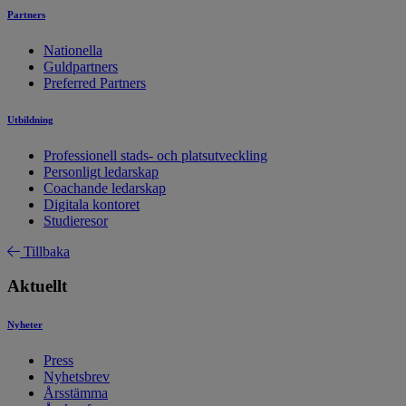
Partners
Nationella
Guldpartners
Preferred Partners
Utbildning
Professionell stads- och platsutveckling
Personligt ledarskap
Coachande ledarskap
Digitala kontoret
Studieresor
Tillbaka
Aktuellt
Nyheter
Press
Nyhetsbrev
Årsstämma