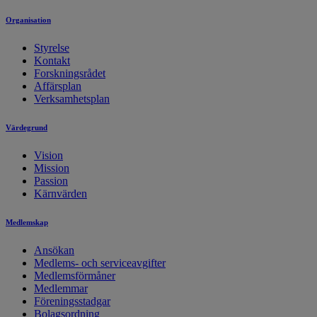
Organisation
Styrelse
Kontakt
Forskningsrådet
Affärsplan
Verksamhetsplan
Värdegrund
Vision
Mission
Passion
Kärnvärden
Medlemskap
Ansökan
Medlems- och serviceavgifter
Medlemsförmåner
Medlemmar
Föreningsstadgar
Bolagsordning