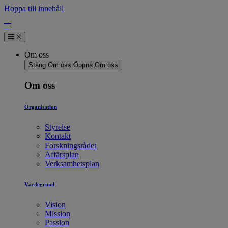
Hoppa till innehåll
Om oss
Stäng Om oss
Öppna Om oss
Om oss
Organisation
Styrelse
Kontakt
Forskningsrådet
Affärsplan
Verksamhetsplan
Värdegrund
Vision
Mission
Passion