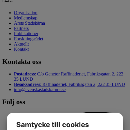
Länkar
Organisation
Medlemskap
Årets Stadskärna
Partners
Publikationer
Forskningsrådet
Aktuellt
Kontakt
Kontakta oss
Postadress
: C/o Genetor Raffinaderiet, Fabriksgatan 2, 222
35 LUND
Besöksadress
: Raffinaderiet, Fabriksgatan 2, 222 35 LUND
info@svenskastadskarnor.se
Följ oss
Samtycke till cookies