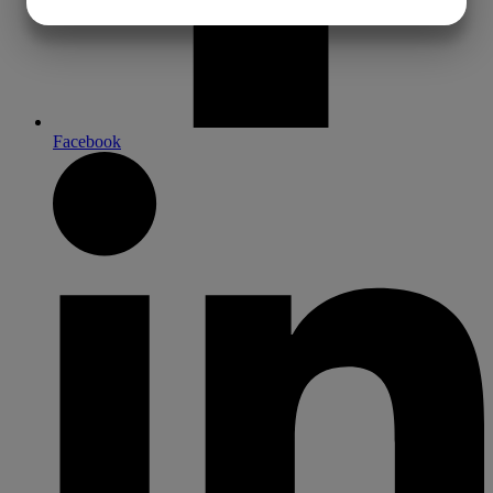
JA
NEJ
JA
NEJ
MARKNADSFÖRING
STATISTIK
Facebook