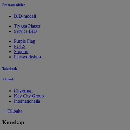
Processmodeller
BID-modell
Trygga Platser
Service BID
Purple Flag
PULS
Support
Platsworkshop
Talarbank
Nätverk
Citygroup
Key City Group
Internationella
Tillbaka
Kunskap