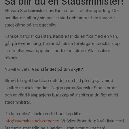
Så blir du en Stadsminister!
Att vara Stadsminister handlar inte om titel eller uppdrag. Det
handlar om att bry sig om sin stad och bidra till en levande
stadskärna på sitt eget sätt.
Kanske handlar du i stan. Kanske tar du en fika med en vän,
går på evenemang, hälsar på lokala företagare, plockar upp
skräp eller visar upp din stad för besökare. Alla insatser
räknas.
Nu vill vi veta:
Vad står det på din skylt?
Skriv ditt eget budskap och dela en bild på dig själv med
skylten i sociala medier. Tagga gärna Svenska Stadskärnor
och använd kampanjens budskap så inspirerar du fler att bli
stadsministrar.
Du kan också skicka in ditt budskap till oss:
info@svenskastadskarnor.se
. Vi fyller löpande på vår lista med
Stadsministrar från hela landet. Listan hittar du nedan!