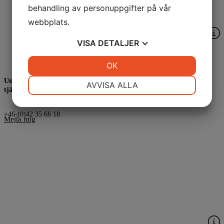
behandling av personuppgifter på vår
webbplats.
VISA
DETALJER
Ola Thufvesson
JA
NEJ
OK
JA
NEJ
NÖDVÄNDIG
INSTÄLLNINGAR
Universitetslektor Institutionen för service management och
AVVISA ALLA
tjänstevetenskap
JA
NEJ
JA
NEJ
+46-(0)42 35 66 18
MARKNADSFÖRING
STATISTIK
Mejla mig