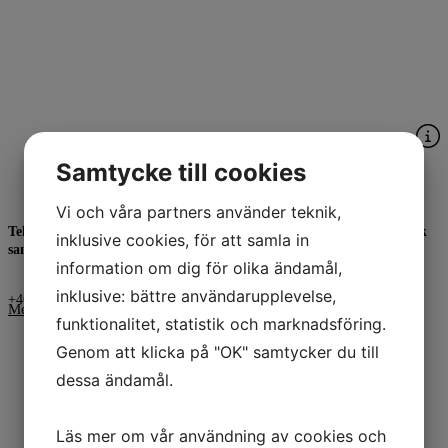
Samtycke till cookies
Mia Wahlström
Vi och våra partners använder teknik,
Tekn Dr Beslutsanalys och planering, Rådgivande konsult, Strategisk
inklusive cookies, för att samla in
samhällsanalys, Sign of Times AB
information om dig för olika ändamål,
inklusive: bättre användarupplevelse,
+46-(0)76 145 65 85
Mejla mig
funktionalitet, statistik och marknadsföring.
Genom att klicka på "OK" samtycker du till
dessa ändamål.
Läs mer om vår användning av cookies och