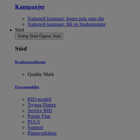
Kampanjer
Nationell kampanj: Ingen puls utan din
Nationell kampanj: Bli en Stadsminister
Stöd
Stäng Stöd
Öppna Stöd
Stöd
Kvalitetscertifiering
Quality Mark
Processmodeller
BID-modell
Trygga Platser
Service BID
Purple Flag
PULS
Support
Platsworkshop