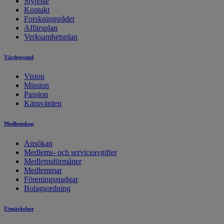
Styrelse
Kontakt
Forskningsrådet
Affärsplan
Verksamhetsplan
Värdegrund
Vision
Mission
Passion
Kärnvärden
Medlemskap
Ansökan
Medlems- och serviceavgifter
Medlemsförmåner
Medlemmar
Föreningsstadgar
Bolagsordning
Utmärkelser