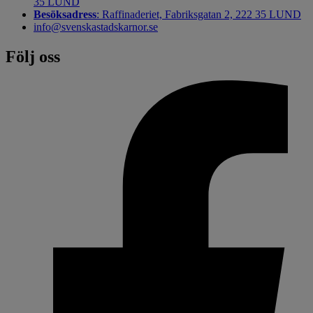
35 LUND
Besöksadress
: Raffinaderiet, Fabriksgatan 2, 222 35 LUND
info@svenskastadskarnor.se
Följ oss