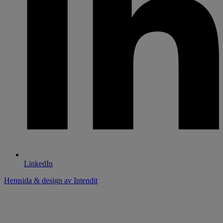
LinkedIn
Hemsida & design av Intendit