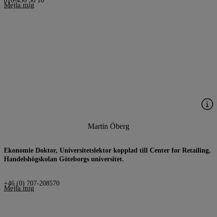
010-456 56 10
Mejla mig
Martin Öberg
Ekonomie Doktor, Universitetslektor kopplad till Center for Retailing,
Handelshögskolan Göteborgs universitet.
+46 (0) 707-208570
Mejla mig