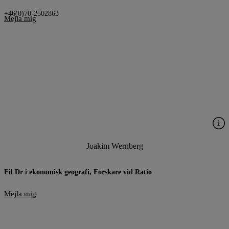
+46(0)70-2502863
Mejla mig
Joakim Wernberg
Fil Dr i ekonomisk geografi, Forskare vid Ratio
Mejla mig