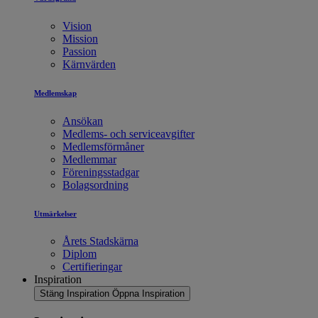
Vision
Mission
Passion
Kärnvärden
Medlemskap
Ansökan
Medlems- och serviceavgifter
Medlemsförmåner
Medlemmar
Föreningsstadgar
Bolagsordning
Utmärkelser
Årets Stadskärna
Diplom
Certifieringar
Inspiration
Stäng Inspiration
Öppna Inspiration