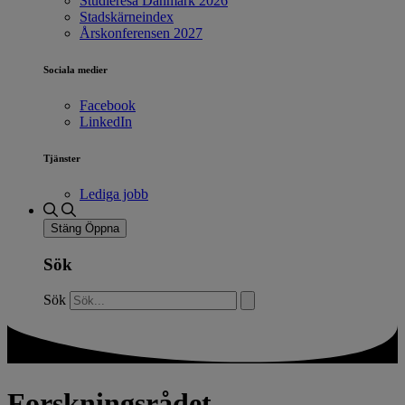
Studieresa Danmark 2026
Stadskärneindex
Årskonferensen 2027
Sociala medier
Facebook
LinkedIn
Tjänster
Lediga jobb
Stäng
Öppna
Sök
Sök
Forskningsrådet