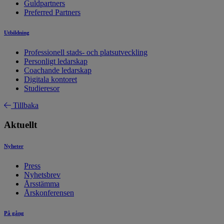
Guldpartners
Preferred Partners
Utbildning
Professionell stads- och platsutveckling
Personligt ledarskap
Coachande ledarskap
Digitala kontoret
Studieresor
Tillbaka
Aktuellt
Nyheter
Press
Nyhetsbrev
Årsstämma
Årskonferensen
På gång