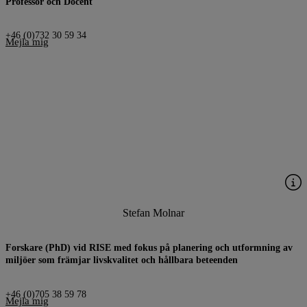
Professor och Docent
+46 (0)732 30 59 34
Mejla mig
Stefan Molnar
Forskare (PhD) vid RISE med fokus på planering och utformning av
miljöer som främjar livskvalitet och hållbara beteenden
+46 (0)705 38 59 78
Mejla mig