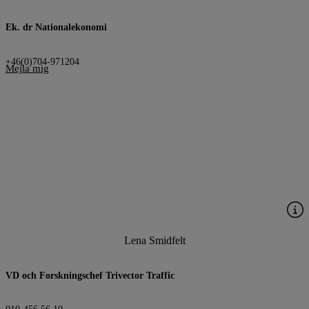
Ek. dr Nationalekonomi
+46(0)704-971204
Mejla mig
Lena Smidfelt
VD och Forskningschef Trivector Traffic