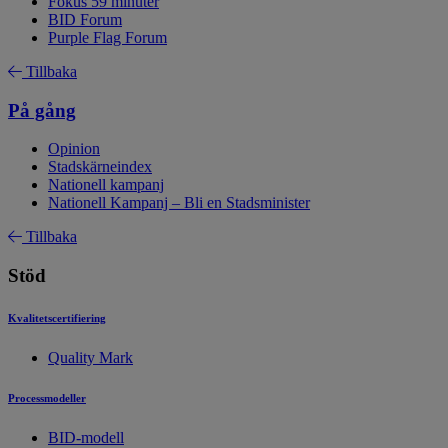
Fokus 59 minuter
BID Forum
Purple Flag Forum
Tillbaka
På gång
Opinion
Stadskärneindex
Nationell kampanj
Nationell Kampanj – Bli en Stadsminister
Tillbaka
Stöd
Kvalitetscertifiering
Quality Mark
Processmodeller
BID-modell