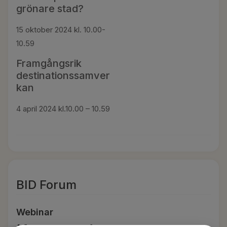
grönare stad?
15 oktober 2024 kl. 10.00-
10.59
Framgångsrik
destinationssamver
kan
4 april 2024 kl.10.00 – 10.59
BID Forum
Webinar