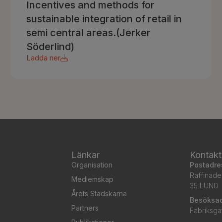
Incentives and methods for
sustainable integration of retail in
semi central areas.(Jerker
Söderlind)
Ladda ner
Länkar
Kontakt
Organisation
Postadre
Raffinade
Medlemskap
35 LUND
Årets Stadskärna
Besöksa
Partners
Fabriksga