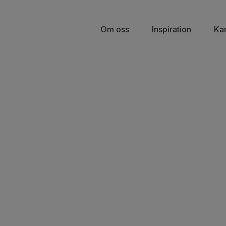
Om oss
Inspiration
Ka
r