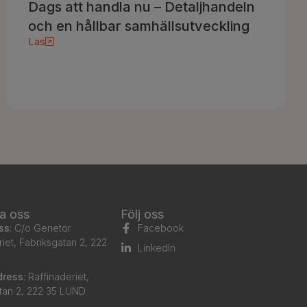
Dags att handla nu – Detaljhandeln
och en hållbar samhällsutveckling
Läs
a oss
Följ oss
ss
: C/o Genetor
Facebook
riet, Fabriksgatan 2, 222
LinkedIn
dress
: Raffinaderiet,
tan 2, 222 35 LUND