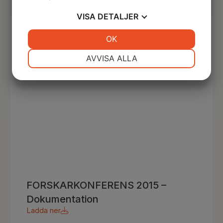
VISA
DETALJER
JA
NEJ
OK
JA
NEJ
NÖDVÄNDIG
INSTÄLLNINGAR
AVVISA ALLA
JA
NEJ
JA
NEJ
MARKNADSFÖRING
STATISTIK
FORSKARKONFERENS 2015 –
Dokumentation
Ladda ner