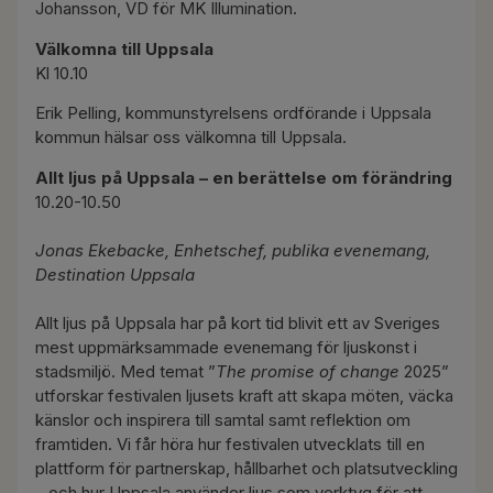
Johansson, VD för MK Illumination.
Välkomna till Uppsala
Kl 10.10
Erik Pelling, kommunstyrelsens ordförande i Uppsala
kommun hälsar oss välkomna till Uppsala.
Allt ljus på Uppsala – en berättelse om förändring
10.20-10.50
Jonas Ekebacke, Enhetschef, publika evenemang,
Destination Uppsala
Allt ljus på Uppsala har på kort tid blivit ett av Sveriges
mest uppmärksammade evenemang för ljuskonst i
stadsmiljö. Med temat ”
The promise of change
2025”
utforskar festivalen ljusets kraft att skapa möten, väcka
känslor och inspirera till samtal samt reflektion om
framtiden. Vi får höra hur festivalen utvecklats till en
plattform för partnerskap, hållbarhet och platsutveckling
– och hur Uppsala använder ljus som verktyg för att