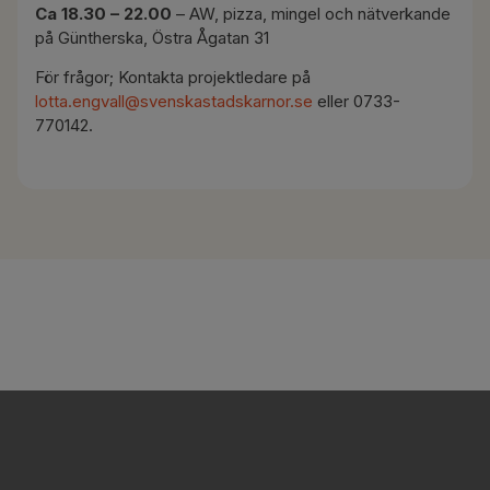
Ca 18.30 – 22.00
– AW, pizza, mingel och nätverkande
på Güntherska, Östra Ågatan 31
För frågor; Kontakta projektledare på
lotta.engvall@svenskastadskarnor.se
eller 0733-
770142.