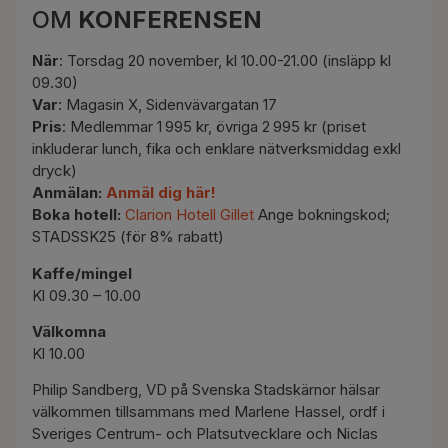
OM
KONFERENSEN
När
: Torsdag 20 november, kl 10.00-21.00 (insläpp kl
09.30)
Var
: Magasin X, Sidenvävargatan 17
Pris
: Medlemmar 1 995 kr, övriga 2 995 kr (priset
inkluderar lunch, fika och enklare nätverksmiddag exkl
dryck)
Anmälan:
Anmäl dig här!
Boka hotell:
Clarion Hotell Gillet
Ange bokningskod;
STADSSK25 (för 8% rabatt)
Kaffe/mingel
Kl 09.30 – 10.00
Välkomna
Kl 10.00
Philip Sandberg, VD på Svenska Stadskärnor hälsar
välkommen tillsammans med Marlene Hassel, ordf i
Sveriges Centrum- och Platsutvecklare och Niclas