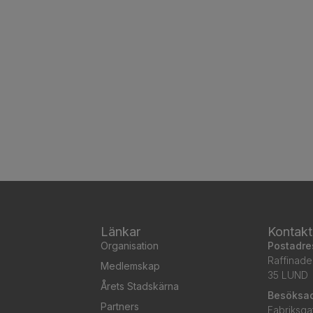
Länkar
Kontakt
Organisation
Postadre
Raffinade
Medlemskap
35 LUND
Årets Stadskärna
Besöksa
Partners
Fabriksga