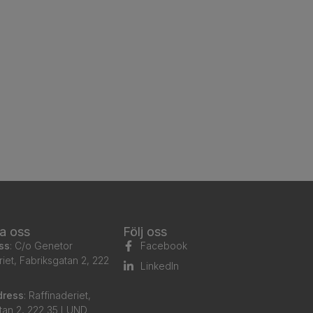
a oss
Följ oss
ss
: C/o Genetor
Facebook
riet, Fabriksgatan 2, 222
LinkedIn
dress
: Raffinaderiet,
tan 2, 222 35 LUND