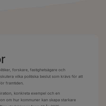
or
iker, forskare, fastighetsägare och
iskutera vilka politiska beslut som krävs för att
för framtiden.
piration, konkreta exempel och en
sion om hur kommuner kan skapa starkare