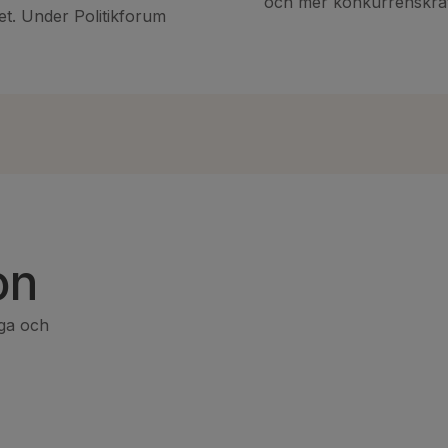
och mer konkurrenskraft
itet. Under Politikforum
on
gga och