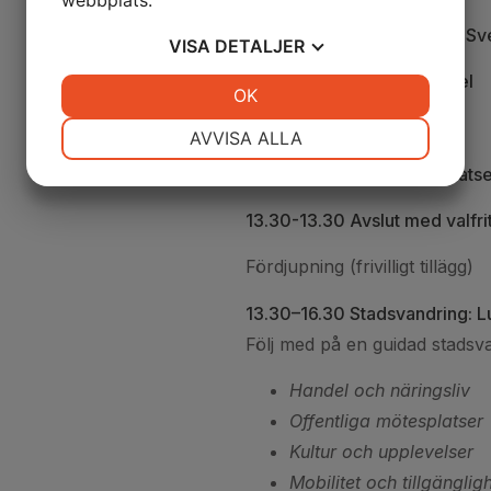
webbplats.
12.00 Philip Sandberg, VD S
VISA
DETALJER
12.10 Talare/Goda exempel
JA
NEJ
OK
JA
NEJ
12.30 Fråga panelen
NÖDVÄNDIG
INSTÄLLNINGAR
AVVISA ALLA
13.00 Reflektion och slutsats
JA
NEJ
JA
NEJ
MARKNADSFÖRING
STATISTIK
13.30-13.30 Avslut med valfri
Fördjupning (frivilligt tillägg)
13.30–16.30 Stadsvandring: L
Följ med på en guidad stadsv
Handel och näringsliv
Offentliga mötesplatser
Kultur och upplevelser
Mobilitet och tillgänglig