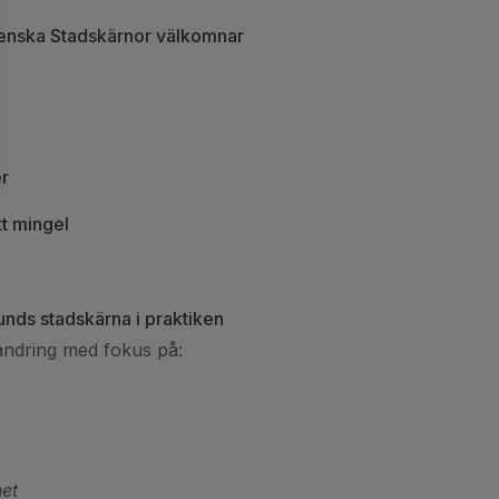
venska Stadskärnor välkomnar
er
tt mingel
unds stadskärna i praktiken
andring med fokus på:
het