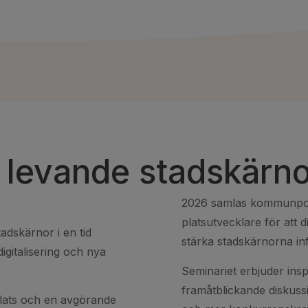
r levande stadskärn
2026 samlas kommunpolit
platsutvecklare för att d
adskärnor i en tid
stärka stadskärnorna in
gitalisering och nya
Seminariet erbjuder ins
framåtblickande diskus
lats och en avgörande