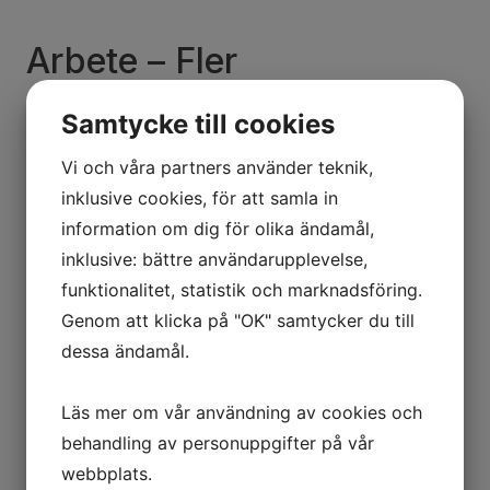
Arbete – Fler
arbetstillfällen, ökade
Samtycke till cookies
skatteintäkter
Vi och våra partners använder teknik,
Fler arbetstillfällen ger ökade skatteintäkter. Det är som
inklusive cookies, för att samla in
en lång kedja av reaktioner. Ju fler som väljer att handla
information om dig för olika ändamål,
hos de lokala aktörerna – butiker, salonger,
inklusive: bättre användarupplevelse,
restauranger, hotell – desto fler behöver anställas. Ju
funktionalitet, statistik och marknadsföring.
fler som erbjuds arbete, desto högre blir
Genom att klicka på "OK" samtycker du till
skatteintäkterna i kommunen. Pengar som bland annat
dessa ändamål.
kan användas till att öka välfärden i din stad, till
exempel för bättre sjukvård, skola och äldreomsorg.
Läs mer om vår användning av cookies och
Läs mer
behandling av personuppgifter på vår
webbplats.