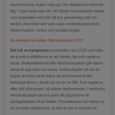
sina besökare. Ingen rolig syn. Din stadskärna behöver
dig – Ingen puls utan din. 40 städer medverkade städer
som avsändare och fick ett bra genomslag runt om i
landet, inte minst tack vare varje medverkande stads
lokala insatser i press och sociala medier.
Se exempel på video från kampanjen 2021
Del två av kampanjen
lanserades i juni 2022 och lyfte
de positiva effekterna av att handla, äta och uppleva
lokalt. Skatteintäkterna från lokal konsumtion går bland
annat till sjukvård och lärare. Detta betyder att om du
köper en tröja lokalt bidrar du bland annat till fler
behöriga lärare. Likaså om du tar en AW, fixar naglarna
eller går på konsert. 46 städer medverkade. I samband
med kampanjen skrevs även ett öppet brev till
näringsministern Karl-Petter Thorwaldsson om vikten av
en levande stadskärna, du kan ta del av brevet
här
.