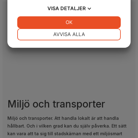
VISA
DETALJER
JA
NEJ
OK
JA
NEJ
NÖDVÄNDIG
INSTÄLLNINGAR
AVVISA ALLA
JA
NEJ
JA
NEJ
MARKNADSFÖRING
STATISTIK
Miljö och transporter
Miljö och transporter. Att handla lokalt är att handla
hållbart. Och i vilken grad kan du själv påverka. Ett sätt
kan vara att ta sig till stadskärnan med ett miljösmart